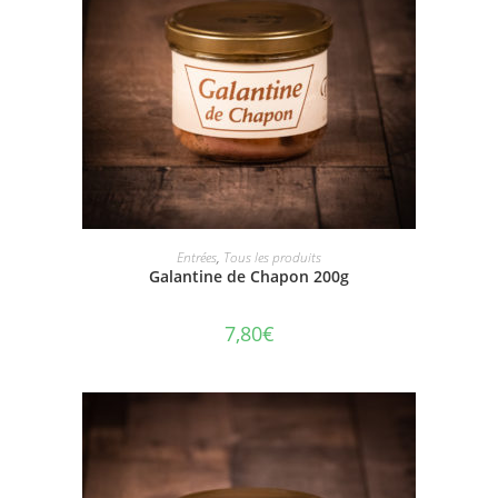
AJOUTER AU PANIER
Entrées
,
Tous les produits
Galantine de Chapon 200g
7,80
€