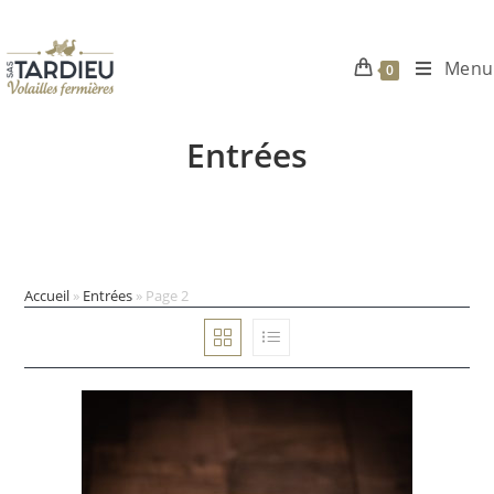
Menu
0
Skip
to
Entrées
content
Accueil
»
Entrées
»
Page 2