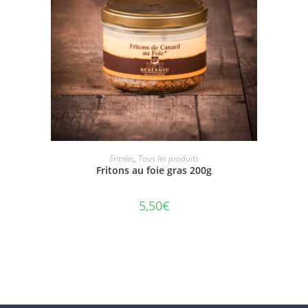
AJOUTER AU PANIER
Entrées
,
Tous les produits
Fritons au foie gras 200g
5,50
€