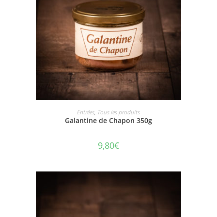
AJOUTER AU PANIER
Entrées
,
Tous les produits
Galantine de Chapon 350g
9,80
€