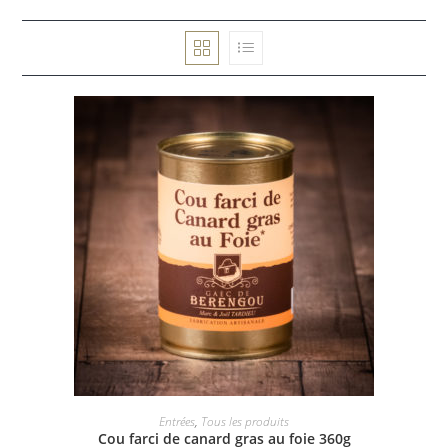
AJOUTER AU PANIER
Entrées
,
Tous les produits
Cou farci de canard gras au foie 360g