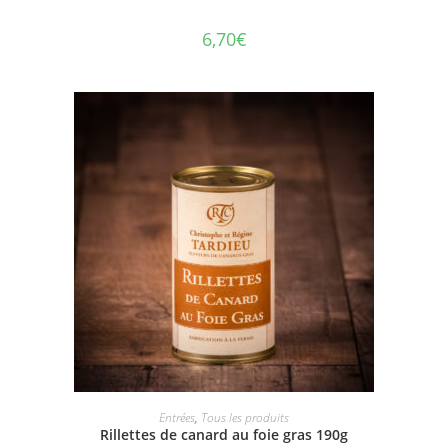
6,70
€
AJOUTER AU PANIER
Entrées
,
Tous les produits
Rillettes de canard au foie gras 190g