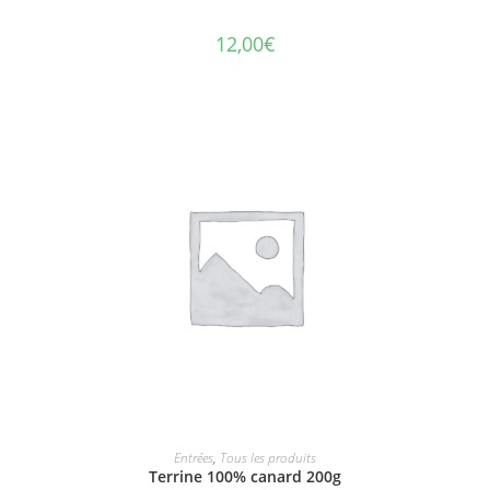
12,00
€
AJOUTER AU PANIER
Entrées
,
Tous les produits
Terrine 100% canard 200g