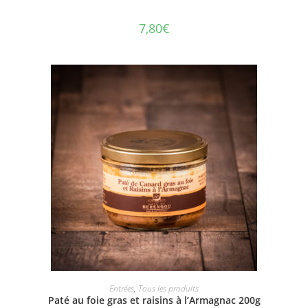
7,80
€
AJOUTER AU PANIER
Entrées
,
Tous les produits
Paté au foie gras et raisins à l’Armagnac 200g