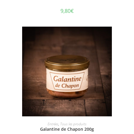
9,80
€
AJOUTER AU PANIER
Entrées
,
Tous les produits
Galantine de Chapon 200g