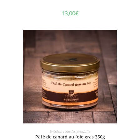
13,00
€
AJOUTER AU PANIER
Entrées
,
Tous les produits
Pâté de canard au foie gras 350g