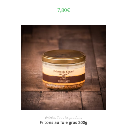
7,80
€
AJOUTER AU PANIER
Entrées
,
Tous les produits
Fritons au foie gras 200g