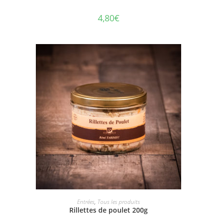
4,80
€
AJOUTER AU PANIER
Entrées
,
Tous les produits
Rillettes de poulet 200g