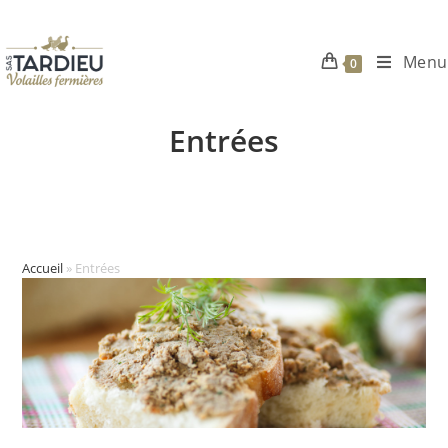
Menu
0
Skip
to
Entrées
content
Accueil
»
Entrées