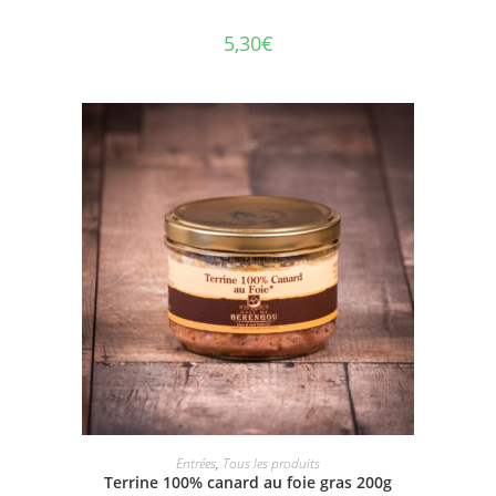
5,30
€
AJOUTER AU PANIER
Entrées
,
Tous les produits
Terrine 100% canard au foie gras 200g