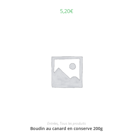
5,20
€
AJOUTER AU PANIER
Entrées
,
Tous les produits
Boudin au canard en conserve 200g