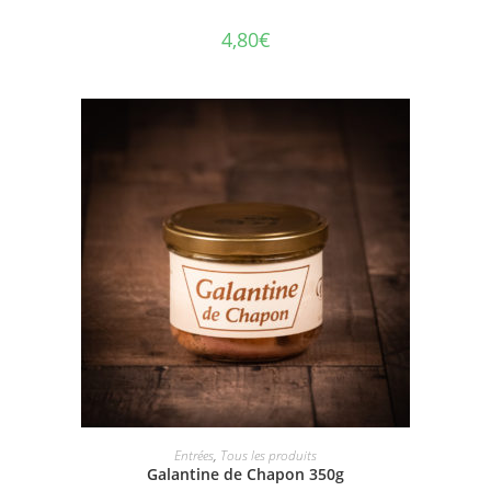
4,80
€
AJOUTER AU PANIER
Entrées
,
Tous les produits
Galantine de Chapon 350g