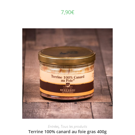
7,90
€
AJOUTER AU PANIER
Entrées
,
Tous les produits
Terrine 100% canard au foie gras 400g