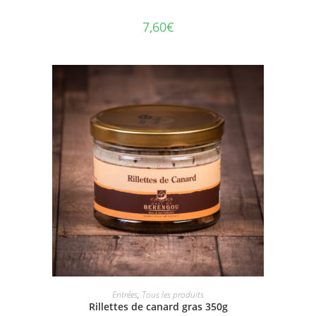
7,60
€
AJOUTER AU PANIER
Entrées
,
Tous les produits
Rillettes de canard gras 350g