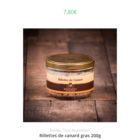
7,80
€
AJOUTER AU PANIER
Entrées
,
Tous les produits
Rillettes de canard gras 200g