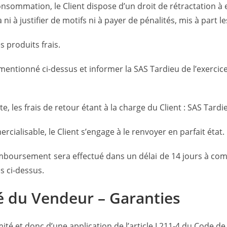
nsommation, le Client dispose d’un droit de rétractation à 
ni à justifier de motifs ni à payer de pénalités, mis à part les
s produits frais.
i mentionné ci-dessus et informer la SAS Tardieu de l’exercic
te, les frais de retour étant à la charge du Client : SAS T
cialisable, le Client s’engage à le renvoyer en parfait état.
emboursement sera effectué dans un délai de 14 jours à com
s ci-dessus.
é du Vendeur – Garanties
rmité et donc d’une application de l’article L211-4 du Code 