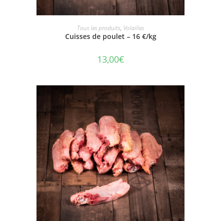
AJOUTER AU PANIER
Tous les produits
,
Volailles
Cuisses de poulet – 16 €/kg
13,00
€