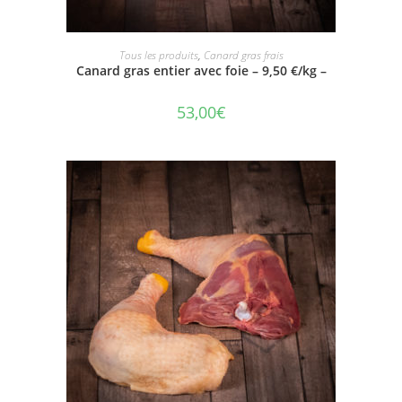
AJOUTER AU PANIER
Tous les produits
,
Canard gras frais
Canard gras entier avec foie – 9,50 €/kg –
53,00
€