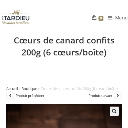
Menu
0
Skip
to
Cœurs de canard confits
content
200g (6 cœurs/boîte)
Accueil
»
Boutique
»
Cœurs de canard confits 200g (6 cœurs/boîte)
Produit précédent
Produit suivant