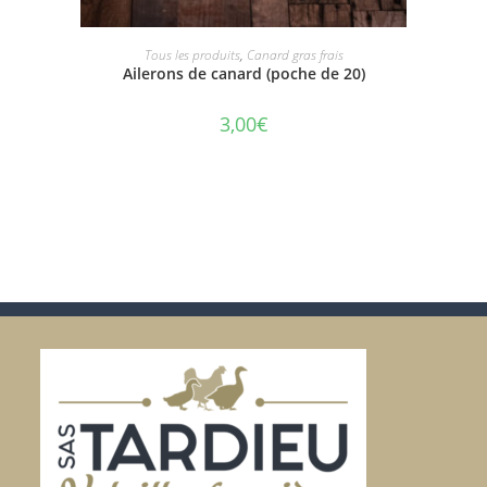
AJOUTER AU PANIER
Tous les produits
,
Canard gras frais
Ailerons de canard (poche de 20)
3,00
€