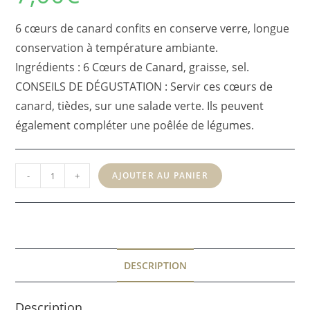
6 cœurs de canard confits en conserve verre, longue
conservation à température ambiante.
Ingrédients : 6 Cœurs de Canard, graisse, sel.
CONSEILS DE DÉGUSTATION : Servir ces cœurs de
canard, tièdes, sur une salade verte. Ils peuvent
également compléter une poêlée de légumes.
quantité
-
+
AJOUTER AU PANIER
de
Cœurs
de
canard
confits
DESCRIPTION
200g
(6
Description
cœurs/boîte)