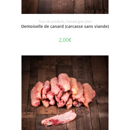
AJOUTER AU PANIER
Tous les produits
,
Canard gras frais
Demoiselle de canard (carcasse sans viande)
2,00
€