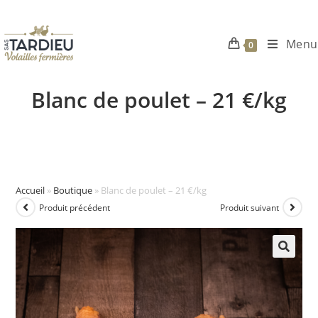
Menu
0
Skip
to
Blanc de poulet – 21 €/kg
content
Accueil
»
Boutique
»
Blanc de poulet – 21 €/kg
Produit précédent
Produit suivant