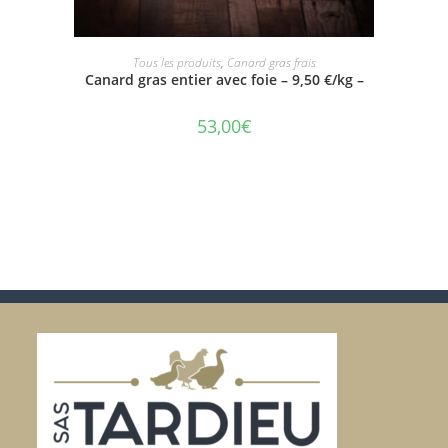
AJOUTER AU PANIER
Tous les produits
,
Canard gras frais
Canard gras entier avec foie – 9,50 €/kg –
53,00
€