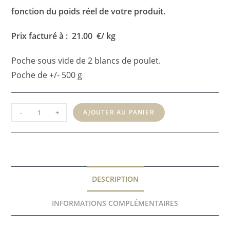
fonction du poids réel de votre produit.
Prix facturé à : 21.00 €/ kg
Poche sous vide de 2 blancs de poulet.
Poche de +/- 500 g
quantité
-
+
AJOUTER AU PANIER
de
Blanc
de
poulet
-
DESCRIPTION
21
€/kg
INFORMATIONS COMPLÉMENTAIRES