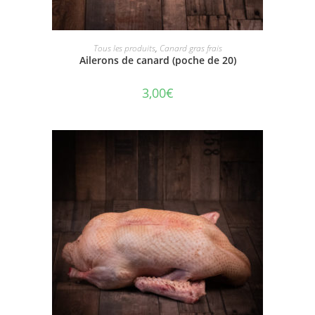
AJOUTER AU PANIER
Tous les produits
,
Canard gras frais
Ailerons de canard (poche de 20)
3,00
€